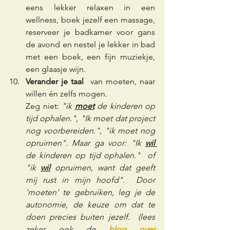
eens lekker relaxen in een 
wellness, boek jezelf een massage, 
reserveer je badkamer voor gans 
de avond en nestel je lekker in bad 
met een boek, een fijn muziekje, 
een glaasje wijn.
Verander je taal
  van moeten, naar 
willen én zelfs mogen.
Zeg niet: 
"ik 
moet
 de kinderen op 
tijd ophalen.", "Ik moet dat project 
nog voorbereiden.", "ik moet nog 
opruimen". Maar ga voor: "Ik 
wil 
de kinderen op tijd ophalen."  of 
"ik 
wil
 opruimen, want dat geeft 
mij rust in mijn hoofd".  Door 
'moeten' te gebruiken, leg je de 
autonomie, de keuze om dat te 
doen precies buiten jezelf.  (lees 
zeker ook de 
blog over 