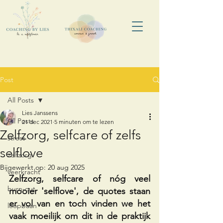
Post
All Posts
Lies Janssens
All Posts
21 dec 2021
5 minuten om te lezen
Zelfzorg, selfcare of zelfs
stress
selflove
zelfzorg
Bijgewerkt op:
20 aug 2025
veerkracht
Zelfzorg, selfcare of nóg veel 
burn-out
mooier 'selflove', de quotes staan 
er vol van en toch vinden we het 
loopbaan
vaak moeilijk om dit in de praktijk 