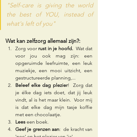
"Self-care is giving the world 
the best of YOU, instead of 
what's left of you"
Wat kan zelfzorg allemaal zijn?: 
Zorg voor 
rust in je hoofd.  
Wat dat 
voor jou ook mag zijn: een 
opgeruimde leefruimte, een leuk 
muziekje, een mooi uitzicht, een 
gestructureerde planning,...
Beleef elke dag plezier
!  Zorg dat 
je élke dag iets doet, dat jij leuk 
vindt, al is het maar klein.  Voor mij 
is dat elke dag mijn tasje koffie 
met een chocolaatje.
Lees
 een boek.
Geef je grenzen aan
:  de kracht van 
'nee' en het plezier van 'ja'.  