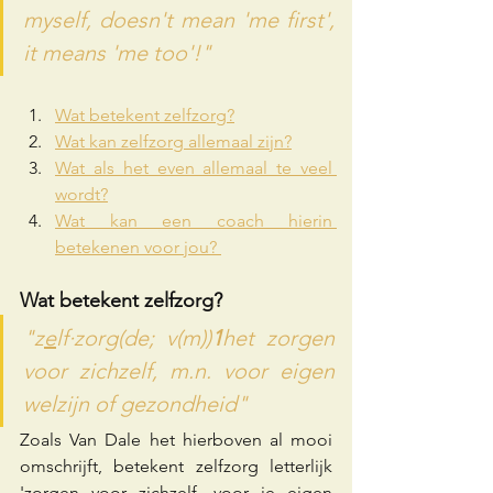
myself, doesn't mean 'me first', 
it means 'me too'!"
Wat betekent zelfzorg?
Wat kan zelfzorg allemaal zijn?
Wat als het even allemaal te veel 
wordt?
Wat kan een coach hierin 
betekenen voor jou? 
Wat betekent zelfzorg?
"z
e
lf·zorg(de; v(m))
1
het zorgen 
voor zichzelf, m.n. voor eigen 
welzijn of gezondheid"
Zoals Van Dale het hierboven al mooi 
omschrijft, betekent zelfzorg letterlijk 
'zorgen voor zichzelf, voor je eigen 