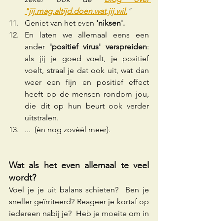
"jij.mag.altijd.doen.wat.jij.wil.
"
Geniet van het even 
'niksen'.
En laten we allemaal eens een 
ander 
'positief virus' verspreiden
:  
als jij je goed voelt, je positief 
voelt, straal je dat ook uit, wat dan 
weer een fijn en positief effect 
heeft op de mensen rondom jou, 
die dit op hun beurt ook verder 
uitstralen. 
...  (én nog zovéél meer).
Wat als het even allemaal te veel 
wordt?
Voel je je uit balans schieten?  Ben je 
sneller geïrriteerd? Reageer je kortaf op 
iedereen nabij je?  Heb je moeite om in 