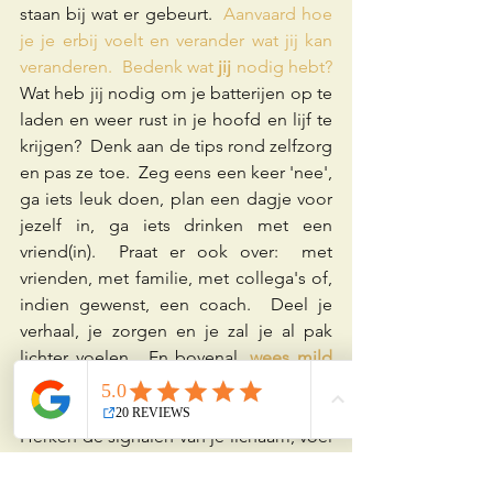
staan bij wat er gebeurt.  
Aanvaard hoe 
je je erbij voelt en verander wat jij kan 
veranderen.  Bedenk wat 
jij
 nodig hebt?
Wat heb jij nodig om je batterijen op te 
laden en weer rust in je hoofd en lijf te 
krijgen?  Denk aan de tips rond zelfzorg 
en pas ze toe.  Zeg eens een keer 'nee', 
ga iets leuk doen, plan een dagje voor 
jezelf in, ga iets drinken met een 
vriend(in).  Praat er ook over:  met 
vrienden, met familie, met collega's of, 
indien gewenst, een coach.  Deel je 
verhaal, je zorgen en je zal je al pak 
lichter voelen.  En bovenal, 
wees mild 
voor jezelf!
Herken de signalen van je lichaam, voel 
het aan als je naar je grens toegaat én 
blijf dan niet gewoon verdergaan.  Ga 