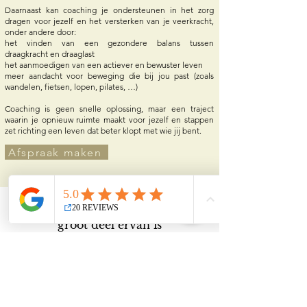
Daarnaast kan coaching je ondersteunen in het zorg
dragen voor jezelf en het versterken van je veerkracht,
onder andere door:
het vinden van een gezondere balans tussen
draagkracht en draaglast
het aanmoedigen van een actiever en bewuster leven
meer aandacht voor beweging die bij jou past (zoals
wandelen, fietsen, lopen, pilates, …)
Coaching is geen snelle oplossing, maar een traject
waarin je opnieuw ruimte maakt voor jezelf en stappen
zet richting een leven dat beter klopt met wie jij bent.
Afspraak maken
jazz.
"Het leven is net als
Een
groot deel ervan is
geïmproviseerd;
we kunnen niet alle variabelen
onder controle houden.
met lef en
We moeten het leven