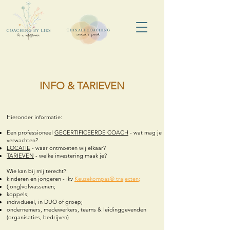
INFO & TARIEVEN
Hieronder informatie:
Een professioneel
GECERTIFICEERDE COACH
- wat mag je
verwachten?
LOCATIE
- waar ontmoeten wij elkaar?
TARIEVEN
- welke investering maak je?
Wie kan bij mij terecht?:
kinderen en jongeren - ikv
Keuzekompas® trajecten
;
(jong)volwassenen;
koppels;
individueel, in DUO of groep;
ondernemers, medewerkers, teams & leidinggevenden
(organisaties, bedrijven)