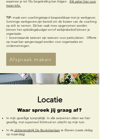
waarmee je tot 10u begeleiding kan krijgen.
Kijk zeker hier voor
meer info.
TIP:
maak een coachingstraject bespreekbaar met je werkgever.
Sommige werkgevers
zijn bereid om de kosten van de coaching
op zich te nemen. Dit kan vaak mee opgenomen worden
binnen het opleidingsbudget en/of welzijnsbeleid binnen je
organisatie.
! bovenstaande tarieven zijn tarieven voor particulieren. Offerte
op maat kan aangevraagd worden voor organisaties en
ondernemingen.
Afspraak maken
Locatie
Waar spreek jij graag af?
In mijn gezellige tuinpraktijk. In alle seizoenen zitten we hier
gezellig, met superveel lichtinval en uitzicht op mijn tuin.
In de
dokterspraktijk De Beukelaerlaan
te Ekeren (vaste zitdag
op maandag)