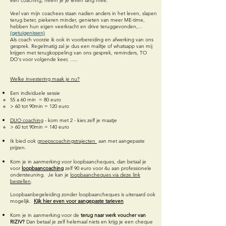
een coaching, neem je je leven lang mee.
Veel van mijn coachees staan nadien anders in het leven, slapen
terug beter, piekeren minder, genieten van meer ME-time,
hebben hun eigen veerkracht en drive teruggevonden,...
(getuigenissen)
Als coach voorzie ik ook in voorbereiding en afwerking van ons
gesprek. Regelmatig zal
je dus een mailtje of whatsapp van mij
krijgen met terugkoppeling van ons gesprek, reminders, TO
DO's voor volgende keer, .....
Welke investering maak je nu?
Een individuele sessie
55 a 60 min = 80 euro
> 60 tot 90min = 120 euro
DUO coaching
- kom met 2 - kies zelf je maatje
> 60 tot 90min = 140 euro
Ik bied ook
groepscoachingstrajecten
aan met aangepaste
prijzen.
Kom je in aanmerking voor loopbaancheques, dan betaal je
voor
loopbaancoaching
zelf 90 euro voor 4u aan professionele
ondersteuning. Je kan je
loopbaancheques via deze link
bestellen
.
Loopbaanbegeleiding zonder loopbaancheques is uiteraard ook
mogelijk.
Kijk hier even voor aangepaste tarieven
Kom je in aanmerking voor de
terug naar werk voucher van
RIZIV?
Dan betaal je zelf helemaal niets en krijg je een cheque