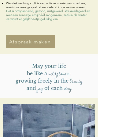
Wandelcoaching - dit
is een actieve manier van coachen,
waarin we een gesprek al wandelend in de natuur voeren.
Het is ontspannend, gezond, rustgevend, stressverlagend en
met een zonnetje erbij héél aangenaam, zelfs in de winter.
Je wordt er gelijk beetje gelukkig van.
Afspraak maken
May your life
wildflower
be like a
beauty
growing freely in the
joy
day
and
of each