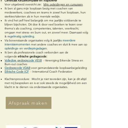
Certificaat Keuzekompas® en IKsplorer®
Voor uitgebreid overzicht zie:
Mijn opleidingen en cursussen
Ik ben al gans mijn loopbaan bezig met coachen van
medewerkers, coachees en teams in zowel hun loopbaan, hun
sterktes/talenten als in hun mentale welzijn.
Ik vind het zelf heel belangrijk om me jaarlijks voldoende te
blijven bijscholen. Dit doe ik door veel boeken te lezen over
thema's als coaching, competenties, talenten, veerkracht,
omgaan met stress- en burn out, en zoveel meer. Daarnaast volg
ik
regelmatig opleiding
.
Via bovenstaande organisaties volg ik jaarlijks
meerdere
intervisiemomenten
met andere coaches en sluit ik mee aan op
opleidings- en verdiepingsdagen.
Ik ben als professionele coach verbonden aan de
volgende
ethische gedragscode:
Volledige gedragscode VESB
- Vereniging Erkende Stress en
Burn-out coaches
Gedragscode VDAB
voor gemandateerde loopbaanbegeleiding
Ethische Code ICF
- International Coach Federation
Klachtenprocedure: Mocht je niet tevreden zijn, kan je dit altijd
met mij bespreken en is er ook steeds de mogelijkheid om een
klacht in te dienen via onderstaande organisaties.
Afspraak maken