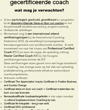
gecertificeerde coach
wat mag je verwachten?
Ik ben
psychologisch geschoold, gecertificeerd
en aangesloten
bij de
Vereniging Erkende Stress en Burn out coaches
en het
Keuzekompas® (studiekeuzecoaching, jongerencoaching)
Verdiepende opleidingen
Momenteel volg ik
een internationaal erkend
certificeringstraject
bij de International Coaching
Federation (ICF), de wereldwijd toonaangevende
beroepsorganisatie voor professionele coaches. Ik werk
momenteel toe naar het niveau van
Professional Certified
Coach
(PCC) en start dit najaar de opleiding richting
Master Certified Coach
(MCC), het hoogste
certificeringsniveau binnen de ICF.
Deze certificeringen staan garant voor een hoge standaard
in coaching, met strenge eisen op het vlak van opleiding,
praktijkervaring, professionele ethiek en aantoonbare
coachcompetenties.
Relevante certificaten
Certificaat The Appreciative Inquiry Certificate in Positive Business
and Society Change
Certificaat stress en burn out coach + Certificaat masterclass van
burn out naar levenszin
Beroepskwalificatie loopbaanbegeleider +
mijn eigen mandaat
als
erkend loopbaancentrum Coaching by Lies
Certificaat Re-integratie - terug naar werk
Certificaat DISC professional