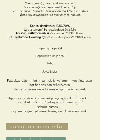
Over vrouw-zijn, moe-zijn & weer opstaan.
Vol vrouwelijkheid, veerkracht & verbinding.
Een moment om te landen, lachen, luisteren & leren van elkaar.
Een interactieve sessie van, voor én met vrouwen.
Datum: donderdag 12/03/2026
we starten
om 19u
- sessie duurt 2u a 2,5u
Locatie: Praktijk zomerhuis -
Statiestraat 9, 2180 Ekeren
OF
Tuinkantoor Coaching by Lies
- Geestenspoor 49, 2180 Ekeren
Eigen bijdrage: 25€
​Hopelijk zien we je dan!
liefs,
Joyce & Lies
Past deze datum niet, maar heb je wel enorm veel interesse,
laat het ons dan zeker weten,
dan informeren we je bij een volgend evenement.
Organiseer je deze info avond graag bij jezelf thuis, met een
aantal vriendinnen / collega's / buurvrouwen /
(schoon)zussen,...
- op een eigen gekozen datum,
kan dit uiteraard ook.
vraag om meer info