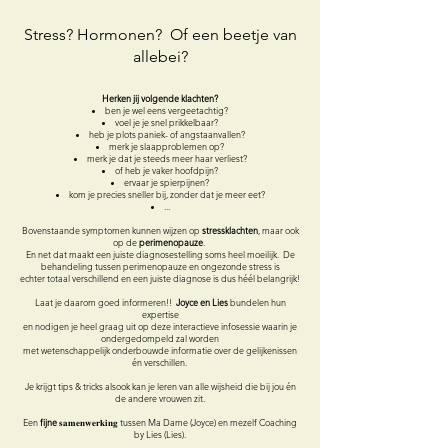
Stress? Hormonen? Of een beetje van
allebei?
Herken jij volgende klachten?
ben je wel eens vergeetachtig?
voel je je snel prikkelbaar?
heb je plots paniek- of angstaanvallen?
merk je slaapproblemen op?
merk je dat je steeds meer haar verliest?
of heb je vaker hoofdpijn?
ervaar je spierpijnen?
kom je precies sneller bij, zonder dat je meer eet?
...
Bovenstaande symptomen kunnen wijzen op
stressklachten
, maar ook
op de
perimenopauze
.
En net dat maakt een juiste diagnosestelling soms heel moeilijk. De
behandeling tussen perimenopauze en ongezonde stress is
echter totaal verschillend en een juiste diagnose is dus héél belangrijk!
Laat je daarom goed informeren!!
Joyce en Lies
bundelen hun
expertise
en nodigen je heel graag uit op deze interactieve infosessie waarin je
ondergedompeld zal worden
met wetenschappelijk onderbouwde informatie over de gelijkenissen
én verschillen.
Je krijgt tips & tricks alsook kan je leren van alle wijsheid die bij jou én
de andere vrouwen zit.
Een
fijne
𝐬𝐚𝐦𝐞𝐧𝐰𝐞𝐫𝐤𝐢𝐧𝐠 tussen Ma Dame (Joyce) en
mezelf Coaching
by Lies (Lies).