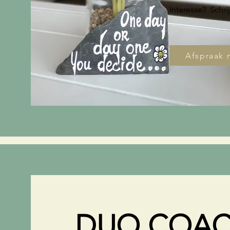
Interesse? Schri
Afspraak
DUO COAC