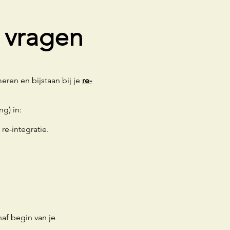
e vragen
meren en bijstaan bij je
re-
ng) in:
re-integratie.
naf begin van je