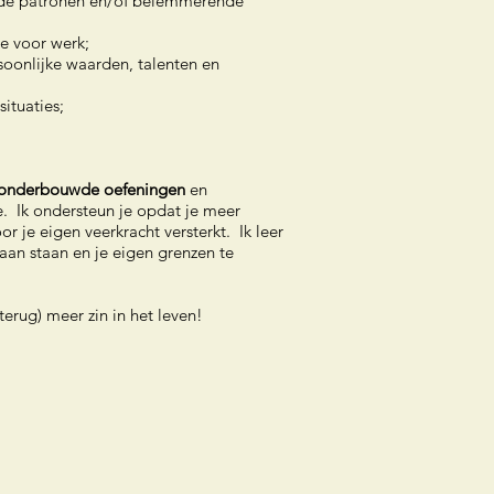
ende patronen en/of belemmerende
e voor werk;
rsoonlijke waarden, talenten en
situaties;
 onderbouwde oefeningen
en
e. Ik ondersteun je opdat je meer
or je eigen veerkracht versterkt. Ik leer
gaan staan en je eigen grenzen te
rug) meer zin in het leven!​​