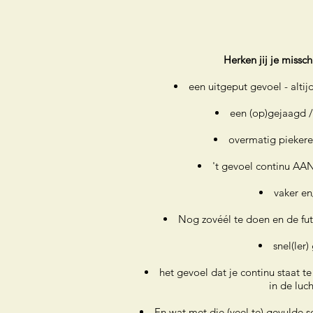
Herken jij je missc
een uitgeput gevoel - alti
een (op)gejaagd /
overmatig piekere
't gevoel continu AAN 
vaker en
Nog zovéél te doen en de fut
snel(ler)
het gevoel dat je continu staat t
in de luc
En wat met die (veel te) gevulde 