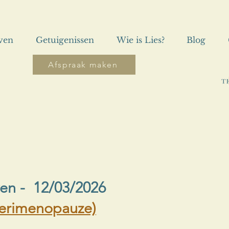
even
Getuigenissen
Wie is Lies?
Blog
Afspraak maken
wen
- 12/03/2026
perimenopauze)