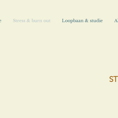
e
Stress & burn out
Loopbaan & studie
A
ST