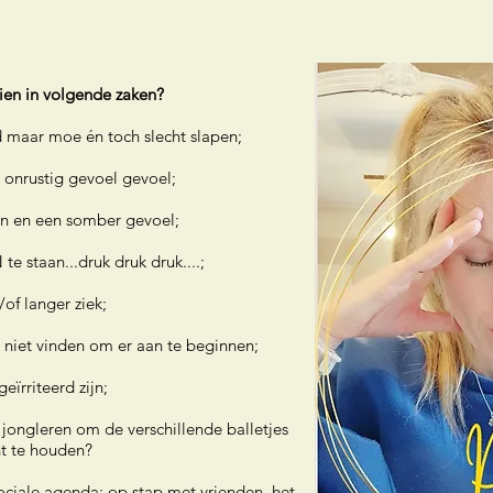
hien in volgende zaken?
jd maar moe én toch slecht slapen;
 onrustig gevoel gevoel;
n en een somber gevoel;
te staan...druk druk druk....;
/of langer ziek;
 niet vinden om er aan te beginnen;
 geïrriteerd zijn;
e jongleren om de verschillende balletjes
ht te houden?
sociale agenda: op stap met vrienden, het