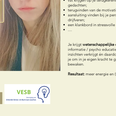
vat krijgen op je terugker
gedachten;
terugvinden van de motivati
aansluiting vinden bij je pe
drijfveren;
een klankbord in stressvolle 
....​
Je krijgt
wetenschappelijke
informatie / psycho educati
inzichten verkrijgt én daardo
je om in je eigen kracht te 
bewaken.
Resultaat:
meer energie en (te