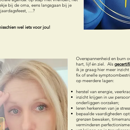
ekje bij de oma, eens langsgaan bij je
jaardagsfeest, ....?
isschien wel iets voor jou!
Overspannenheid en burn out
hart, lijf én ziel.
Als
gecertif
ik je graag hier meer inzicht
fix of snelle symptoombest
op meerdere lagen:
herstel van energie, veerkrach
inzicht krijgen in uw persoo
onderliggen oorzaken;
​​​​leren
herkennen van je stres
bepaalde vaardigheden optim
grenzen bewaken, timemana
verminderen perfectionisme