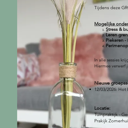
Tijdens deze G
Mogelijke onde
​S
tress & bu
Leren gre
Piekeren -
Perimenop
​In alle sessies 
Hiermee verwerf j
Nieuwe groepsse
12/03/2026: Hot 
Locatie:
Tuinpraktijk - G
Prakijk Zomerhuis