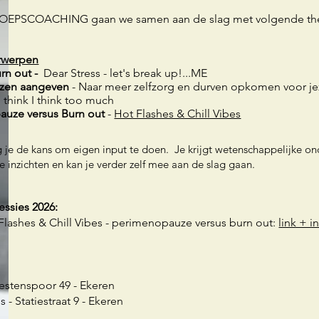
ROEPSCOACHING gaan we samen aan de slag met volgende the
rwerpen
rn out -
Dear Stress - let's break up!...ME
nzen aangeven
- Naar meer zelfzorg en durven opkomen voor je
I think I think too much
auze versus Burn out
-
Hot Flashes & Chill Vibes
krijg je de kans om eigen input te doen. Je krijgt wetenschappelijk
e inzichten en kan je verder zelf mee aan de slag gaan.
ssies 2026:
Flashes & Chill Vibes - perimenopauze versus burn out:
link + i
eestenspoor 49 - Ekeren
 - Statiestraat 9 - Ekeren