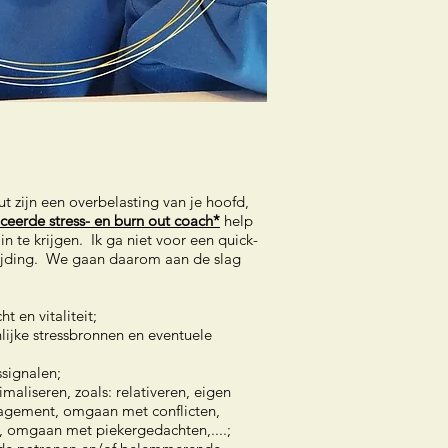
 zijn een overbelasting van je hoofd,
iceerde stress- en burn out coach*
help
 in te krijgen. Ik ga niet voor een quick-
rijding. We gaan daarom aan de slag
t en vitaliteit;
nlijke stressbronnen en eventuele
ssignalen;
aliseren, zoals: relativeren, eigen
gement, omgaan met conflicten,
, omgaan met piekergedachten,....;