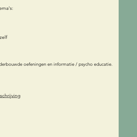
ma's:​
zelf
e onderbouwde oefeningen en informatie / psycho educatie.
nschrijving