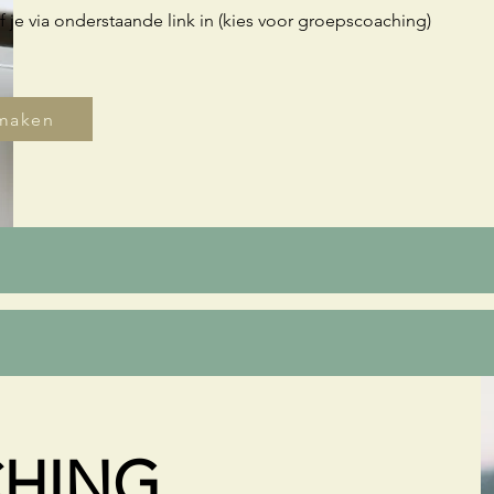
jf je via onderstaande link in (kies voor groepscoaching)
 maken
HING