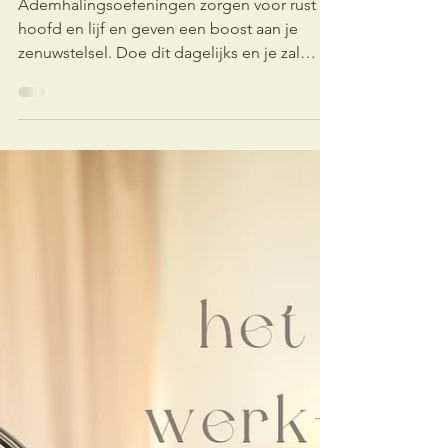
Lies Janssens
20 mei 2025
3 minuten om te lezen
stress
Take a deep breath ....
Ademhalingsoefeningen zorgen voor rust in
hoofd en lijf en geven een boost aan je
zenuwstelsel. Doe dit dagelijks en je zal
ervaren dat je (terug) rustig kan reageren,
beter slaapt, minder spierspanning voelt,....