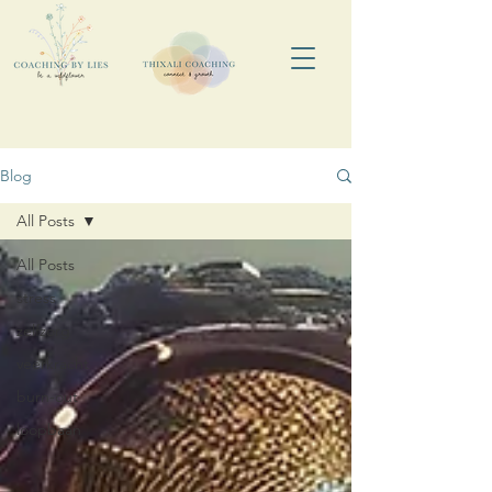
Blog
All Posts
All Posts
stress
zelfzorg
veerkracht
burn-out
loopbaan