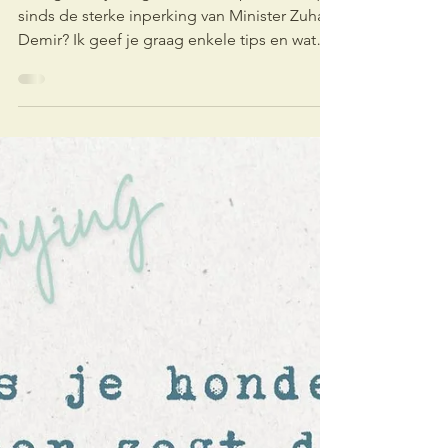
Lies Janssens
5 mei 2025
4 minuten om te lezen
loopbaan
De loopbaancheque -
het nieuwe
tomorrowland-ticket....
Hoe geraak je nog aan een loopbaancheque
sinds de sterke inperking van Minister Zuhal
Demir? Ik geef je graag enkele tips en wat
achtergrondinfo mee.