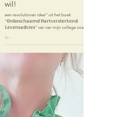
Lies Janssens
20 mei 2025
1 minuten om te lezen
stress
Jij.mag.altijd.doen.wat.jij.
wil!
een revolutionair idee" uit het boek
"𝕆𝕟𝕓𝕖𝕤𝕔𝕙𝕒𝕒𝕞𝕕 ℍ𝕒𝕣𝕥𝕧𝕖𝕣𝕤𝕥𝕖𝕣𝕜𝕖𝕟𝕕
𝕃𝕖𝕧𝕖𝕟𝕤𝕒𝕕𝕧𝕚𝕖𝕤" van van mijn collega coach
Yoni Van Den Eede -
@hetanderewerkcoaching