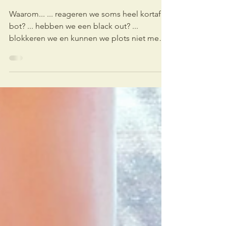
De DINO in ons brein...
Waarom... ... reageren we soms heel kortaf /
bot? ... hebben we een black out? ...
blokkeren we en kunnen we plots niet meer
helder nadenken? ... zeg je soms dingen
waar je achteraf spijt van hebt? ... heb je de
neiging om gelijk in weerstand te gaan of je
te verdedigen? ... voel je je soms snel
aangevallen? ... reageer je heel bos of net
heel emotioneel? Dat is eigenlijk allemaal de
schuld van ons reptielenbrein... of dus ook
wel de dinosaurus in ons! Wat als je brein
een s