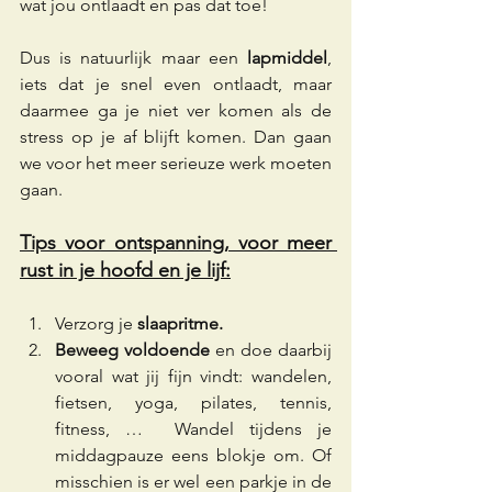
wat jou ontlaadt en pas dat toe!  
Dus is natuurlijk maar een 
lapmiddel
, 
iets dat je snel even ontlaadt, maar 
daarmee ga je niet ver komen als de 
stress op je af blijft komen. Dan gaan 
we voor het meer serieuze werk moeten 
gaan. 
Tips voor ontspanning, voor meer 
rust in je hoofd en je lijf:
Verzorg je 
slaapritme.  
Beweeg voldoende
 en doe daarbij 
vooral wat jij fijn vindt: wandelen, 
fietsen, yoga, pilates, tennis, 
fitness, …  Wandel tijdens je 
middagpauze eens blokje om. Of 
misschien is er wel een parkje in de 