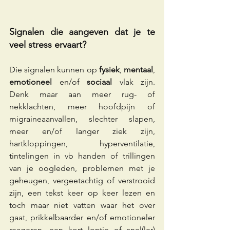
Signalen die aangeven dat je te 
veel stress ervaart?
Die signalen kunnen op 
fysiek
, 
mentaal
, 
emotioneel
 en/of 
sociaal
 vlak zijn.  
Denk maar aan meer rug- of 
nekklachten, meer hoofdpijn of 
migraineaanvallen, slechter slapen, 
meer en/of langer ziek zijn, 
hartkloppingen, hyperventilatie, 
tintelingen in vb handen of trillingen 
van je oogleden, problemen met je 
geheugen, vergeetachtig of verstrooid 
zijn, een tekst keer op keer lezen en 
toch maar niet vatten waar het over 
gaat, prikkelbaarder en/of emotioneler 
reageren, een kort lontje of snel(ler) 