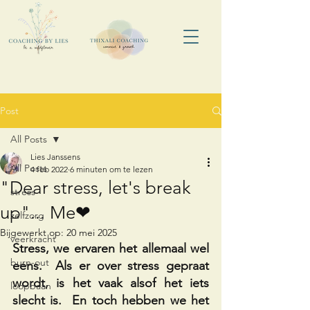
Post
All Posts
Lies Janssens
All Posts
4 feb 2022
6 minuten om te lezen
"Dear stress, let's break
stress
up"... Me❤
zelfzorg
Bijgewerkt op:
20 mei 2025
veerkracht
Stress, we ervaren het allemaal wel 
burn-out
eens.  Als er over stress gepraat 
wordt, is het vaak alsof het iets 
loopbaan
slecht is.  En toch hebben we het 