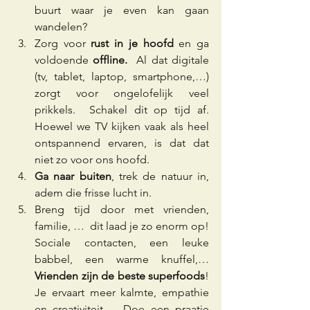
buurt waar je even kan gaan 
wandelen?
Zorg voor 
rust in je hoofd 
en ga 
voldoende 
offline.  
Al dat digitale 
(tv, tablet, laptop, smartphone,…) 
zorgt voor ongelofelijk veel 
prikkels.  Schakel dit op tijd af.  
Hoewel we TV kijken vaak als heel 
ontspannend ervaren, is dat dat 
niet zo voor ons hoofd.
Ga naar buiten
, trek de natuur in, 
adem die frisse lucht in. 
Breng tijd door met vrienden, 
familie, …  dit laad je zo enorm op!  
Sociale contacten, een leuke 
babbel, een warme knuffel,…   
Vrienden zijn de beste superfoods
!  
Je ervaart meer kalmte, empathie 
en creativiteit.   Doe een praatje 