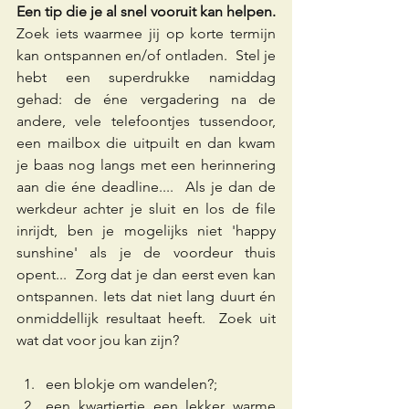
Een tip die je al snel vooruit kan helpen.
Zoek iets waarmee jij op korte termijn 
kan ontspannen en/of ontladen.  Stel je 
hebt een superdrukke namiddag 
gehad: de éne vergadering na de 
andere, vele telefoontjes tussendoor, 
een mailbox die uitpuilt en dan kwam 
je baas nog langs met een herinnering 
aan die éne deadline....  Als je dan de 
werkdeur achter je sluit en los de file 
inrijdt, ben je mogelijks niet 'happy 
sunshine' als je de voordeur thuis 
opent...  Zorg dat je dan eerst even kan 
ontspannen. Iets dat niet lang duurt én 
onmiddellijk resultaat heeft.  Zoek uit 
wat dat voor jou kan zijn?   
een blokje om wandelen?;
een kwartiertje een lekker warme 