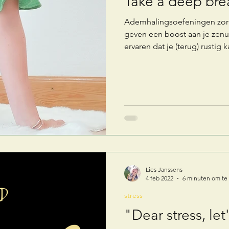
Take a deep breat
Ademhalingsoefeningen zorge
geven een boost aan je zenuw
ervaren dat je (terug) rustig
spierspanning voelt,....
Lies Janssens
4 feb 2022
6 minuten om te
stress
"Dear stress, le