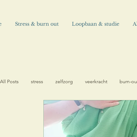
e
Stress & burn out
Loopbaan & studie
A
All Posts
stress
zelfzorg
veerkracht
burn-ou