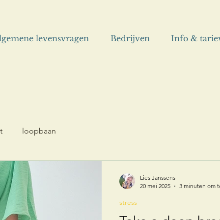
lgemene levensvragen
Bedrijven
Info & tari
t
loopbaan
Lies Janssens
20 mei 2025
3 minuten om t
stress