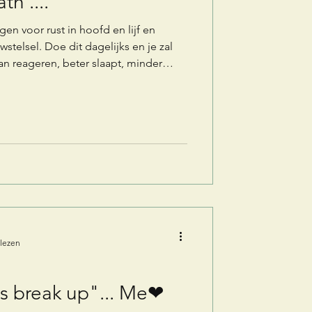
h ....
n voor rust in hoofd en lijf en
stelsel. Doe dit dagelijks en je zal
 kan reageren, beter slaapt, minder
 lezen
t's break up"... Me❤