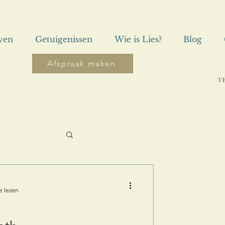
even
Getuigenissen
Wie is Lies?
Blog
Afspraak maken
e lezen