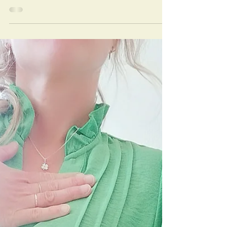
"𝕆𝕟𝕓𝕖𝕤𝕔𝕙𝕒𝕒𝕞𝕕 ℍ𝕒𝕣𝕥𝕧𝕖𝕣𝕤𝕥𝕖𝕣𝕜𝕖𝕟𝕕
𝕃𝕖𝕧𝕖𝕟𝕤𝕒𝕕𝕧𝕚𝕖𝕤" van van mijn collega coach Yoni
Van Den Eede - @hetanderewerkcoaching