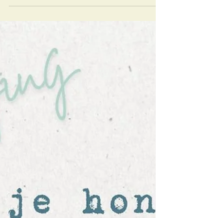
en lijf en geven een boost aan je zenuwstelsel.
Doe dit dagelijks en je zal ervaren dat je (terug)
rustig kan reageren, beter slaapt, minder
spierspanning voelt,....