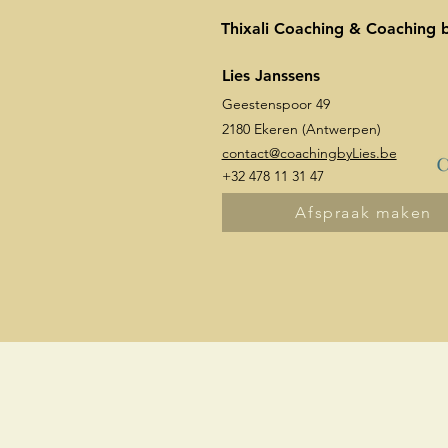
Thixali Coaching & Coaching b
Lies Janssens
Geestenspoor 49
2180 Ekeren (Antwerpen)
contact@coachingbyLies.be
+32 478 11 31 47
Afspraak maken