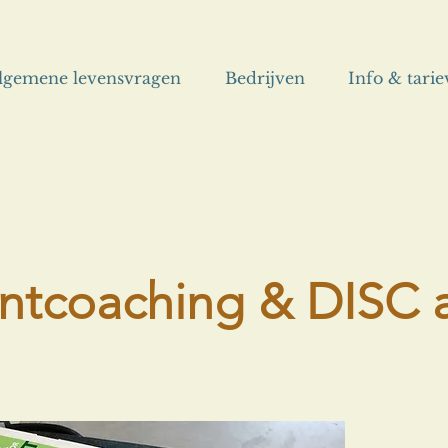
lgemene levensvragen
Bedrijven
Info & tari
entcoaching & DISC 