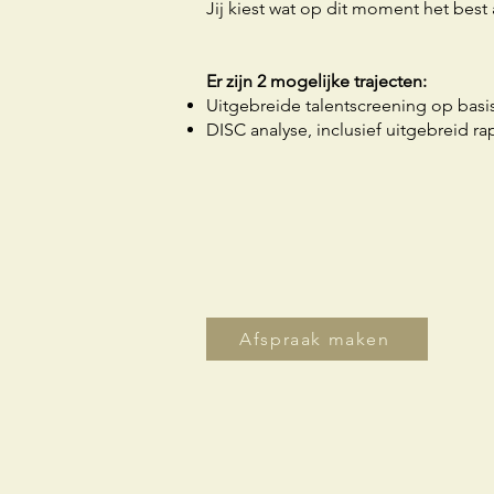
Jij kiest wat op dit moment het best 
Er zijn 2 mogelijke trajecten:
Uitgebreide talentscreening op basi
DISC analyse, inclusief uitgebreid ra
Afspraak maken