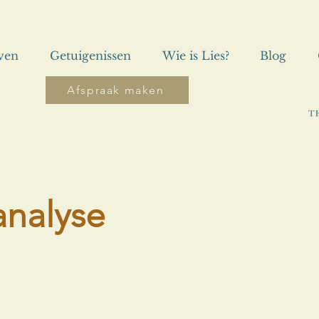
even
Getuigenissen
Wie is Lies?
Blog
Afspraak maken
analyse