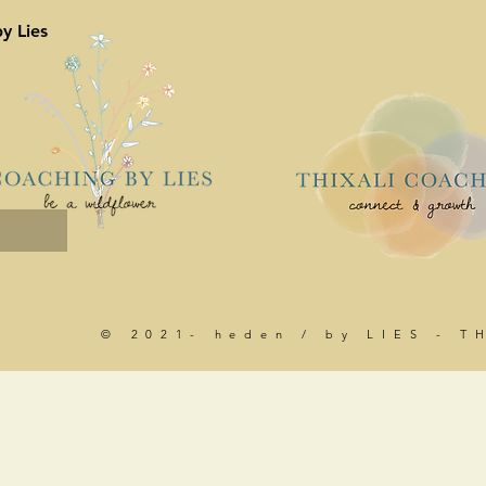
y Lies
© 2021- heden / by LIES - T