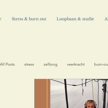
e
Stress & burn out
Loopbaan & studie
A
All Posts
stress
zelfzorg
veerkracht
burn-ou