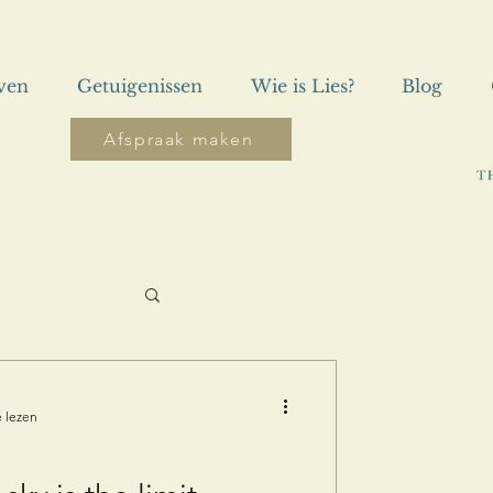
even
Getuigenissen
Wie is Lies?
Blog
Afspraak maken
 lezen