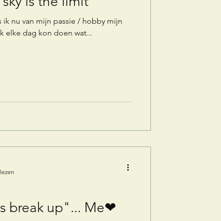
ky is the limit
𝐬... Wat als ik nu van mijn passie / hobby mijn
k elke dag kon doen wat...
 lezen
t's break up"... Me❤