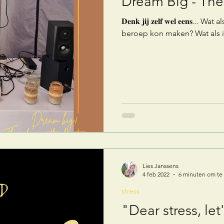
Dream Big - The s
𝐃𝐞𝐧𝐤 𝐣𝐢𝐣 𝐳𝐞𝐥𝐟 𝐰𝐞𝐥 𝐞𝐞𝐧
beroep kon maken? Wat als i
Lies Janssens
4 feb 2022
6 minuten om te
stress
"Dear stress, le