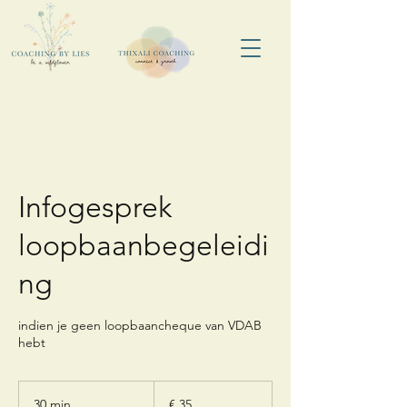
Infogesprek
loopbaanbegeleidi
ng
indien je geen loopbaancheque van VDAB
hebt
35
euro
30 min.
3
€ 35