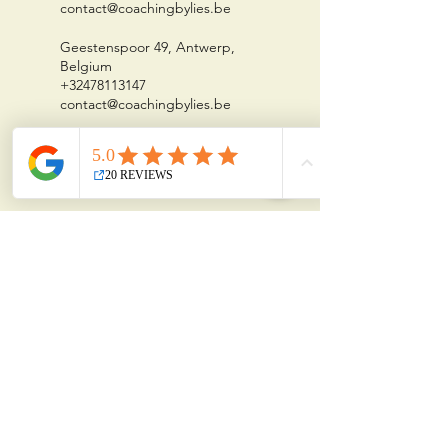
contact@coachingbylies.be
Geestenspoor 49, Antwerp,
Belgium
+32478113147
contact@coachingbylies.be
Thixali Coaching & Coaching by Lies
Lies Janssens
Geestenspoor 49
2180 Ekeren
(Antwerpen)
contact@coachingbyLies.b
e
+32 478 11 31 47