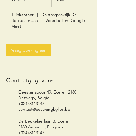
0
m
Tuinkantoor
|
Dokterspraktijk De
i
Beukelaerlaan
|
Videobellen (Google
n
Meet)
.
Vraag boeking aan
Contactgegevens
Geestenspoor 49, Ekeren 2180
Antwerp, België
+32478113147
contact@coachingbylies.be
De Beukelaerlaan 8, Ekeren
2180 Antwerp, Belgium
+32478113147