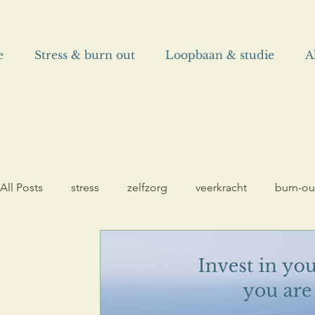
e
Stress & burn out
Loopbaan & studie
A
All Posts
stress
zelfzorg
veerkracht
burn-ou