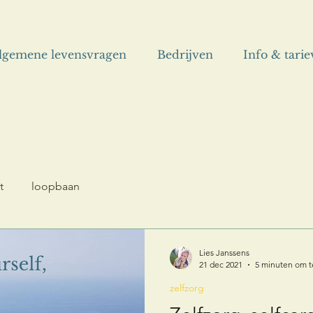
lgemene levensvragen
Bedrijven
Info & tari
t
loopbaan
Lies Janssens
21 dec 2021
5 minuten om t
zelfzorg