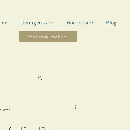
even
Getuigenissen
Wie is Lies?
Blog
Afspraak maken
e lezen