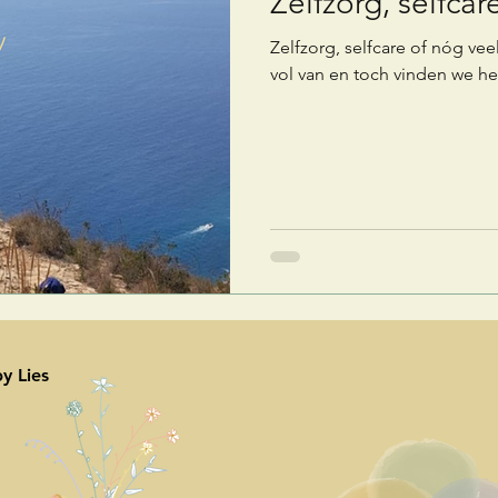
Zelfzorg, selfcare
Zelfzorg, selfcare of nóg vee
vol van en toch vinden we het
y Lies