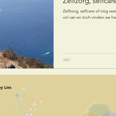
Zelfzorg, selfcare
Zelfzorg, selfcare of nóg vee
vol van en toch vinden we het
y Lies