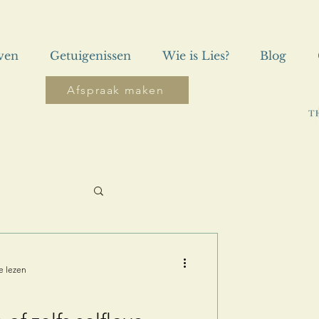
even
Getuigenissen
Wie is Lies?
Blog
Afspraak maken
e lezen