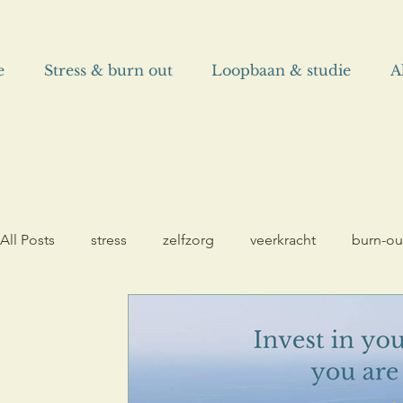
e
Stress & burn out
Loopbaan & studie
A
All Posts
stress
zelfzorg
veerkracht
burn-ou