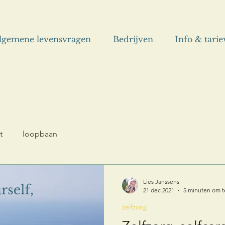
lgemene levensvragen
Bedrijven
Info & tari
t
loopbaan
Lies Janssens
21 dec 2021
5 minuten om t
zelfzorg