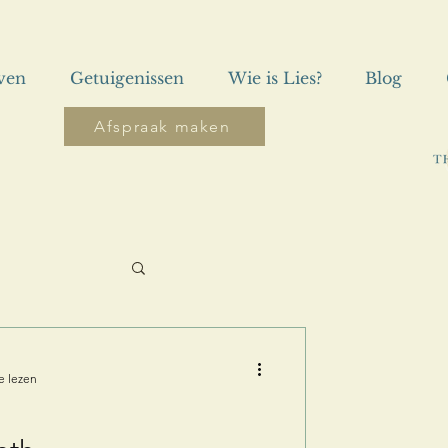
even
Getuigenissen
Wie is Lies?
Blog
Afspraak maken
e lezen