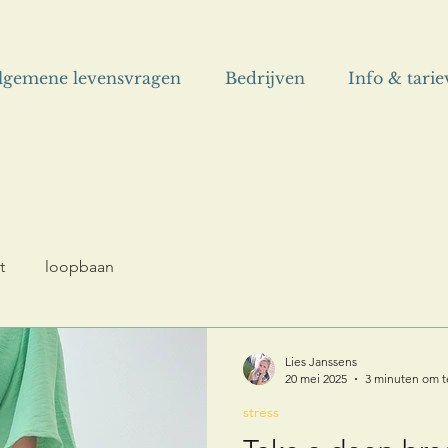
lgemene levensvragen
Bedrijven
Info & tari
t
loopbaan
Lies Janssens
20 mei 2025
3 minuten om t
stress