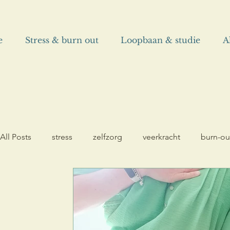
e
Stress & burn out
Loopbaan & studie
A
All Posts
stress
zelfzorg
veerkracht
burn-ou