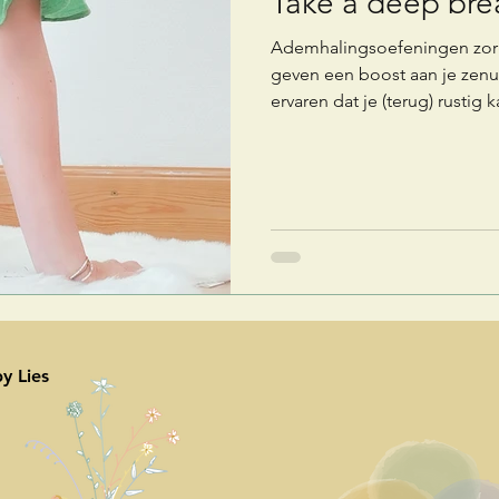
Take a deep breat
Ademhalingsoefeningen zorge
geven een boost aan je zenuw
ervaren dat je (terug) rustig
spierspanning voelt,....
y Lies