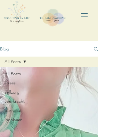
Blog
All Posts
All Posts
stress
zelfzorg
veerkracht
burn-out
loopbaan