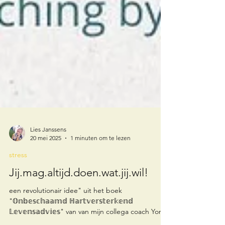
Lies Janssens
20 mei 2025
1 minuten om te lezen
stress
Jij.mag.altijd.doen.wat.jij.wil!
een revolutionair idee" uit het boek
"𝕆𝕟𝕓𝕖𝕤𝕔𝕙𝕒𝕒𝕞𝕕 ℍ𝕒𝕣𝕥𝕧𝕖𝕣𝕤𝕥𝕖𝕣𝕜𝕖𝕟𝕕