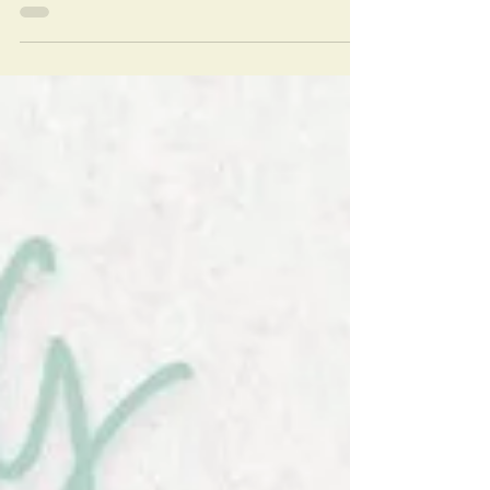
𝕃𝕖𝕧𝕖𝕟𝕤𝕒𝕕𝕧𝕚𝕖𝕤" van van mijn collega coach Yoni
Van Den Eede - @hetanderewerkcoaching