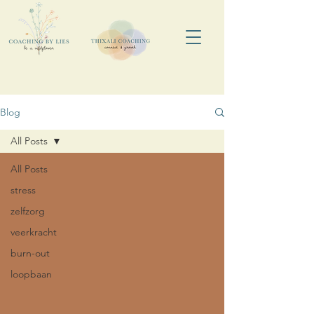
Blog
All Posts
All Posts
stress
zelfzorg
veerkracht
burn-out
loopbaan