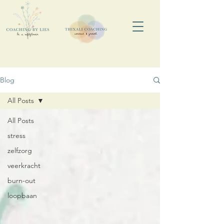
Blog
All Posts
All Posts
stress
zelfzorg
veerkracht
burn-out
loopbaan